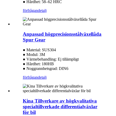
● Hårdhet: 58–62 HRC
förfrågan
detalj
Anpassad högprecisionsstålväxellåda
Spur Gear
● Material: SUS304
● Modul: 3M
● Värmebehandling: Ej tillämpligt
● Hårdhet: 180HB
● Noggrannhetsgrad: DIN6
förfrågan
detalj
Kina Tillverkare av högkvalitativa
specialtillverkade differentialväxlar
för bil