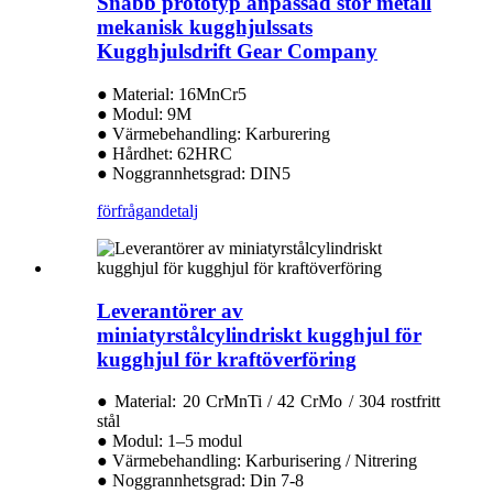
Snabb prototyp anpassad stor metall
mekanisk kugghjulssats
Kugghjulsdrift Gear Company
● Material: 16MnCr5
● Modul: 9M
● Värmebehandling: Karburering
● Hårdhet: 62HRC
● Noggrannhetsgrad: DIN5
förfrågan
detalj
Leverantörer av
miniatyrstålcylindriskt kugghjul för
kugghjul för kraftöverföring
● Material: 20 CrMnTi / 42 CrMo / 304 rostfritt
stål
● Modul: 1–5 modul
● Värmebehandling: Karburisering / Nitrering
● Noggrannhetsgrad: Din 7-8