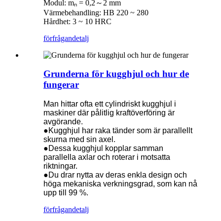
Modul: mₙ = 0,2～2 mm
Värmebehandling: HB 220 ~ 280
Hårdhet: 3 ~ 10 HRC
förfrågan
detalj
Grunderna för kugghjul och hur de
fungerar
Man hittar ofta ett cylindriskt kugghjul i
maskiner där pålitlig kraftöverföring är
avgörande.
●Kugghjul har raka tänder som är parallellt
skurna med sin axel.
●Dessa kugghjul kopplar samman
parallella axlar och roterar i motsatta
riktningar.
●Du drar nytta av deras enkla design och
höga mekaniska verkningsgrad, som kan nå
upp till 99 %.
förfrågan
detalj