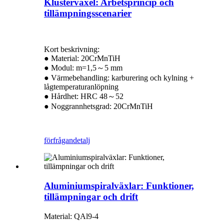
Klusterväxel: Arbetsprincip och
tillämpningsscenarier
Kort beskrivning:
● Material: 20CrMnTiH
● Modul: m=1,5～5 mm
● Värmebehandling: karburering och kylning +
lågtemperaturanlöpning
● Hårdhet: HRC 48～52
● Noggrannhetsgrad: 20CrMnTiH
förfrågan
detalj
Aluminiumspiralväxlar: Funktioner,
tillämpningar och drift
Material: QAl9-4