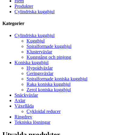
Hem
Produkter
Cylindriska kugghjul
Kategorier
Cylindriska kugghjul
Kugghjul
Spiralformade kugghjul
Klusterväxlar
Kuggstång och pinjong
Koniska kugghjul
Hypoidväxlar
Geringsväxlar
Spiralformade koniska kugghjul
Raka koniska kugghjul
Zerol koniska kugghjul
Snäckväxlar
Axlar
Växellåda
Cykloidal reducer
Ringdrev
Tekniska lösningar
Utvalda produkter