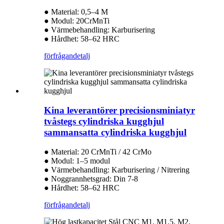
● Material: 0,5–4 M
● Modul: 20CrMnTi
● Värmebehandling: Karburisering
● Hårdhet: 58–62 HRC
förfrågan
detalj
Kina leverantörer precisionsminiatyr
tvåstegs cylindriska kugghjul
sammansatta cylindriska kugghjul
● Material: 20 CrMnTi / 42 CrMo
● Modul: 1–5 modul
● Värmebehandling: Karburisering / Nitrering
● Noggrannhetsgrad: Din 7-8
● Hårdhet: 58–62 HRC
förfrågan
detalj