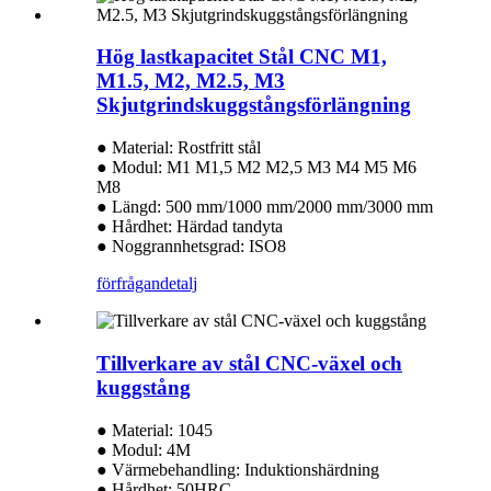
Hög lastkapacitet Stål CNC M1,
M1.5, M2, M2.5, M3
Skjutgrindskuggstångsförlängning
● Material: Rostfritt stål
● Modul: M1 M1,5 M2 M2,5 M3 M4 M5 M6
M8
● Längd: 500 mm/1000 mm/2000 mm/3000 mm
● Hårdhet: Härdad tandyta
● Noggrannhetsgrad: ISO8
förfrågan
detalj
Tillverkare av stål CNC-växel och
kuggstång
● Material: 1045
● Modul: 4M
● Värmebehandling: Induktionshärdning
● Hårdhet: 50HRC