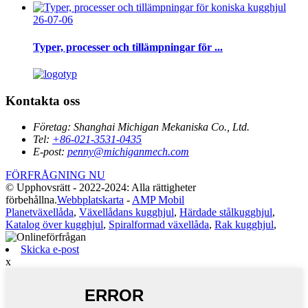
26-07-06
Typer, processer och tillämpningar för ...
Kontakta oss
Företag:
Shanghai Michigan Mekaniska Co., Ltd.
Tel:
+86-021-3531-0435
E-post:
penny@michiganmech.com
FÖRFRÅGNING NU
© Upphovsrätt - 2022-2024: Alla rättigheter
förbehållna.
Webbplatskarta
-
AMP Mobil
Planetväxellåda
,
Växellådans kugghjul
,
Härdade stålkugghjul
,
Katalog över kugghjul
,
Spiralformad växellåda
,
Rak kugghjul
,
Skicka e-post
x