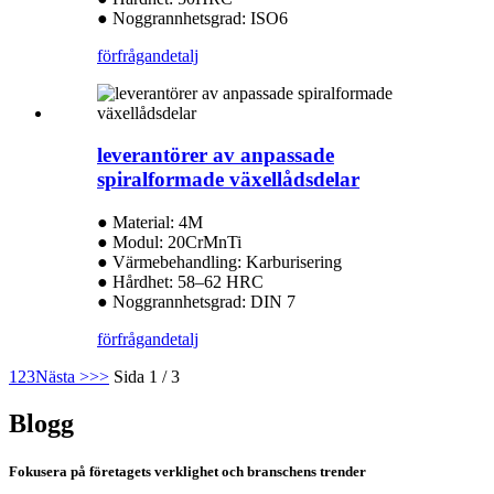
● Noggrannhetsgrad: ISO6
förfrågan
detalj
leverantörer av anpassade
spiralformade växellådsdelar
● Material: 4M
● Modul: 20CrMnTi
● Värmebehandling: Karburisering
● Hårdhet: 58–62 HRC
● Noggrannhetsgrad: DIN 7
förfrågan
detalj
1
2
3
Nästa >
>>
Sida 1 / 3
Blogg
Fokusera på företagets verklighet och branschens trender