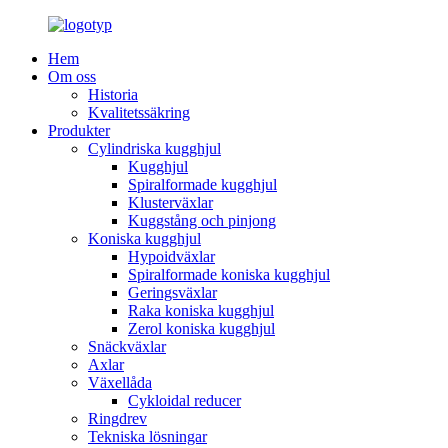
Hem
Om oss
Historia
Kvalitetssäkring
Produkter
Cylindriska kugghjul
Kugghjul
Spiralformade kugghjul
Klusterväxlar
Kuggstång och pinjong
Koniska kugghjul
Hypoidväxlar
Spiralformade koniska kugghjul
Geringsväxlar
Raka koniska kugghjul
Zerol koniska kugghjul
Snäckväxlar
Axlar
Växellåda
Cykloidal reducer
Ringdrev
Tekniska lösningar