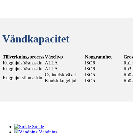
Vändkapacitet
Tillverkningsprocess
Växeltyp
Noggrannhet
Grov
Kugghjulsfräsmaskin
ALLA
ISO6
Ra1.
Kugghjulsfräsmaskin
ALLA
ISO8
Ra3.
Cylindrisk växel
ISO5
Ra0.
Kugghjulsslipmaskin
Konisk kugghjul
ISO5
Ra0.
Smide
Vändning