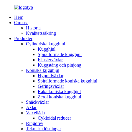
Hem
Om oss
Historia
Kvalitetssäkring
Produkter
Cylindriska kugghjul
Kugghjul
Spiralformade kugghjul
Klusterväxlar
Kuggstång och pinjong
Koniska kugghjul
Hypoidväxlar
Spiralformade koniska kugghjul
Geringsväxlar
Raka koniska kugghjul
Zerol koniska kugghjul
Snäckväxlar
Axlar
Växellåda
Cykloidal reducer
Ringdrev
Tekniska lösningar