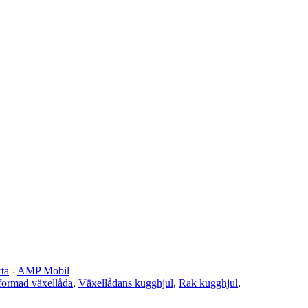
ta
-
AMP Mobil
formad växellåda
,
Växellådans kugghjul
,
Rak kugghjul
,