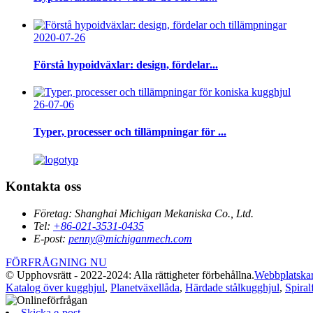
2020-07-26
Förstå hypoidväxlar: design, fördelar...
26-07-06
Typer, processer och tillämpningar för ...
Kontakta oss
Företag:
Shanghai Michigan Mekaniska Co., Ltd.
Tel:
+86-021-3531-0435
E-post:
penny@michiganmech.com
FÖRFRÅGNING NU
© Upphovsrätt - 2022-2024: Alla rättigheter förbehållna.
Webbplatskar
Katalog över kugghjul
,
Planetväxellåda
,
Härdade stålkugghjul
,
Spiral
Skicka e-post