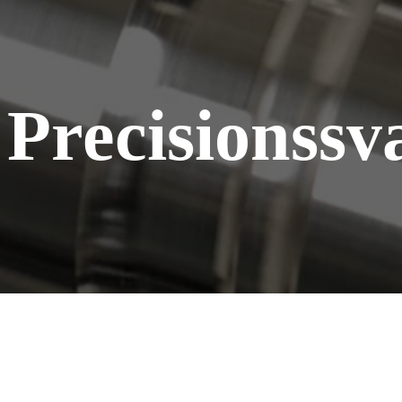
Hem
Vändning
Precisionssv