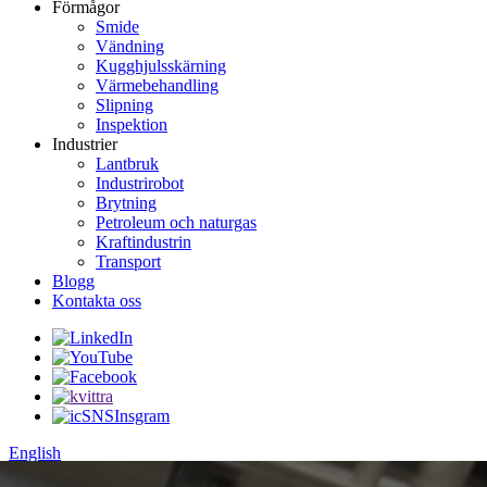
Förmågor
Smide
Vändning
Kugghjulsskärning
Värmebehandling
Slipning
Inspektion
Industrier
Lantbruk
Industrirobot
Brytning
Petroleum och naturgas
Kraftindustrin
Transport
Blogg
Kontakta oss
English