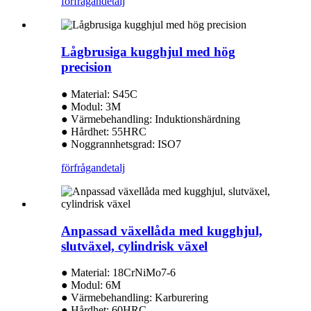
förfrågan
detalj
Lågbrusiga kugghjul med hög
precision
● Material: S45C
● Modul: 3M
● Värmebehandling: Induktionshärdning
● Hårdhet: 55HRC
● Noggrannhetsgrad: ISO7
förfrågan
detalj
Anpassad växellåda med kugghjul,
slutväxel, cylindrisk växel
● Material: 18CrNiMo7-6
● Modul: 6M
● Värmebehandling: Karburering
● Hårdhet: 60HRC