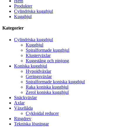
Hem
Produkter
Cylindriska kugghjul
Kugghjul
Kategorier
Cylindriska kugghjul
Kugghjul
Spiralformade kugghjul
Klusterväxlar
Kuggstång och pinjong
Koniska kugghjul
Hypoidväxlar
Geringsväxlar
Spiralformade koniska kugghjul
Raka koniska kugghjul
Zerol koniska kugghjul
Snäckväxlar
Axlar
Växellåda
Cykloidal reducer
Ringdrev
Tekniska lösningar