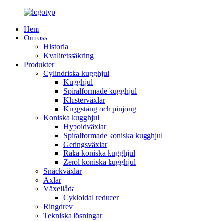
Hem
Om oss
Historia
Kvalitetssäkring
Produkter
Cylindriska kugghjul
Kugghjul
Spiralformade kugghjul
Klusterväxlar
Kuggstång och pinjong
Koniska kugghjul
Hypoidväxlar
Spiralformade koniska kugghjul
Geringsväxlar
Raka koniska kugghjul
Zerol koniska kugghjul
Snäckväxlar
Axlar
Växellåda
Cykloidal reducer
Ringdrev
Tekniska lösningar