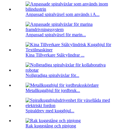
Anpassad spiralväxel som används i A...
Anpassad spiralväxel för marin...
Kina Tillverkare Stålcylindrar ...
Nollgradiga spiralväxlar för...
Metallkugghjul för jordbruk...
Spiraldrev med kugghjul...
Rak kuggstång och pinjong