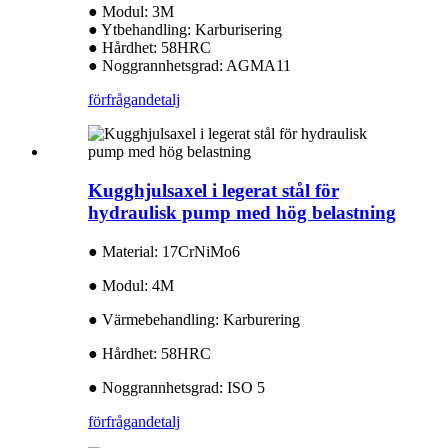
● Modul: 3M
● Ytbehandling: Karburisering
● Hårdhet: 58HRC
● Noggrannhetsgrad: AGMA11
förfrågan
detalj
Kugghjulsaxel i legerat stål för
hydraulisk pump med hög belastning
● Material: 17CrNiMo6
● Modul: 4M
● Värmebehandling: Karburering
● Hårdhet: 58HRC
● Noggrannhetsgrad: ISO 5
förfrågan
detalj