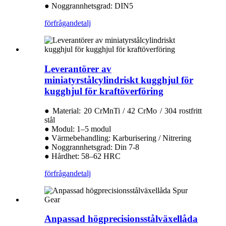
● Noggrannhetsgrad: DIN5
förfrågan
detalj
Leverantörer av
miniatyrstålcylindriskt kugghjul för
kugghjul för kraftöverföring
● Material: 20 CrMnTi / 42 CrMo / 304 rostfritt
stål
● Modul: 1–5 modul
● Värmebehandling: Karburisering / Nitrering
● Noggrannhetsgrad: Din 7-8
● Hårdhet: 58–62 HRC
förfrågan
detalj
Anpassad högprecisionsstålväxellåda