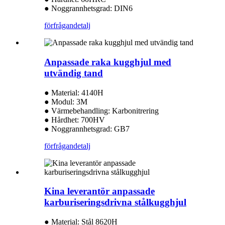
● Noggrannhetsgrad: DIN6
förfrågan
detalj
Anpassade raka kugghjul med
utvändig tand
● Material: 4140H
● Modul: 3M
● Värmebehandling: Karbonitrering
● Hårdhet: 700HV
● Noggrannhetsgrad: GB7
förfrågan
detalj
Kina leverantör anpassade
karburiseringsdrivna stålkugghjul
● Material: Stål 8620H