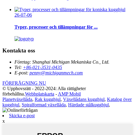
26-07-06
Typer, processer och tillämpningar för ...
Kontakta oss
Företag:
Shanghai Michigan Mekaniska Co., Ltd.
Tel:
+86-021-3531-0435
E-post:
penny@michiganmech.com
FÖRFRÅGNING NU
© Upphovsrätt - 2022-2024: Alla rättigheter
förbehållna.
Webbplatskarta
-
AMP Mobil
Planetväxellåda
,
Rak kugghjul
,
Växellådans kugghjul
,
Katalog över
kugghjul
,
Spiralformad växellåda
,
Härdade stålkugghjul
,
Skicka e-post
x