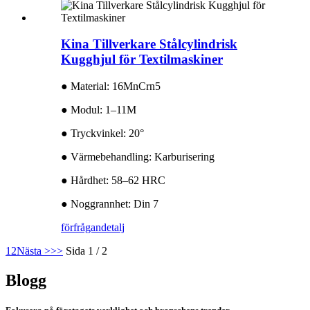
Kina Tillverkare Stålcylindrisk
Kugghjul för Textilmaskiner
● Material: 16MnCrn5
● Modul: 1–11M
● Tryckvinkel: 20°
● Värmebehandling: Karburisering
● Hårdhet: 58–62 HRC
● Noggrannhet: Din 7
förfrågan
detalj
1
2
Nästa >
>>
Sida 1 / 2
Blogg