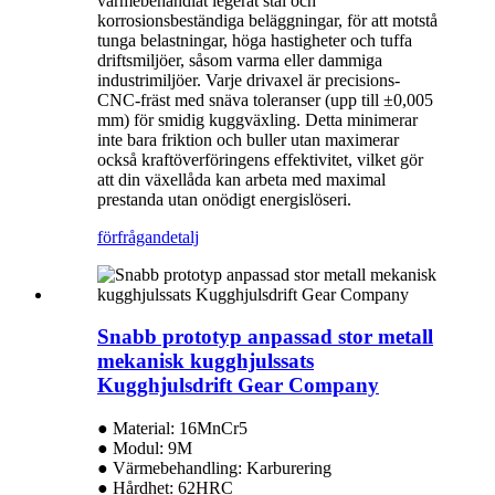
värmebehandlat legerat stål och
korrosionsbeständiga beläggningar, för att motstå
tunga belastningar, höga hastigheter och tuffa
driftsmiljöer, såsom varma eller dammiga
industrimiljöer. Varje drivaxel är precisions-
CNC-fräst med snäva toleranser (upp till ±0,005
mm) för smidig kuggväxling. Detta minimerar
inte bara friktion och buller utan maximerar
också kraftöverföringens effektivitet, vilket gör
att din växellåda kan arbeta med maximal
prestanda utan onödigt energislöseri.
förfrågan
detalj
Snabb prototyp anpassad stor metall
mekanisk kugghjulssats
Kugghjulsdrift Gear Company
● Material: 16MnCr5
● Modul: 9M
● Värmebehandling: Karburering
● Hårdhet: 62HRC