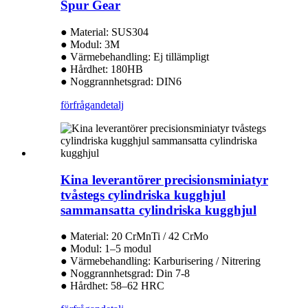
Spur Gear
● Material: SUS304
● Modul: 3M
● Värmebehandling: Ej tillämpligt
● Hårdhet: 180HB
● Noggrannhetsgrad: DIN6
förfrågan
detalj
Kina leverantörer precisionsminiatyr
tvåstegs cylindriska kugghjul
sammansatta cylindriska kugghjul
● Material: 20 CrMnTi / 42 CrMo
● Modul: 1–5 modul
● Värmebehandling: Karburisering / Nitrering
● Noggrannhetsgrad: Din 7-8
● Hårdhet: 58–62 HRC