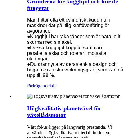
Grunderna för kugghjul och hur de
fungerar
Man hittar ofta ett cylindriskt kugghjul i
maskiner där pålitlig kraftöverföring är
avgörande.
●Kugghjul har raka tänder som är parallellt
skurna med sin axel.
●Dessa kugghjul kopplar samman
parallella axlar och roterar i motsatta
riktningar.
●Du drar nytta av deras enkla design och
höga mekaniska verkningsgrad, som kan nå
upp till 99 %.
förfrågan
detalj
Högkvalitativ planetväxel för
växellådsmotor
Vårt fokus ligger på långvarig prestanda. Vi
använder högkvalitativa material, inklusive