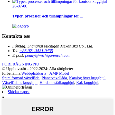
26-07-06
Typer, processer och tillämpningar för ...
Kontakta oss
Företag:
Shanghai Michigan Mekaniska Co., Ltd.
Tel:
+86-021-3531-0435
E-post:
penny@michiganmech.com
FÖRFRÅGNING NU
© Upphovsrätt - 2022-2024: Alla rättigheter
förbehållna.
Webbplatskarta
-
AMP Mobil
Spiralformad växellåda
,
Planetväxellåda
,
Katalog över kugghjul
,
Växellådans kugghjul
,
Härdade stålkugghjul
,
Rak kugghjul
,
Skicka e-post
x