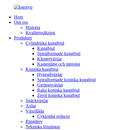
Hem
Om oss
Historia
Kvalitetssäkring
Produkter
Cylindriska kugghjul
Kugghjul
Spiralformade kugghjul
Klusterväxlar
Kuggstång och pinjong
Koniska kugghjul
Hypoidväxlar
Spiralformade koniska kugghjul
Geringsväxlar
Raka koniska kugghjul
Zerol koniska kugghjul
Snäckväxlar
Axlar
Växellåda
Cykloidal reducer
Ringdrev
Tekniska lösningar